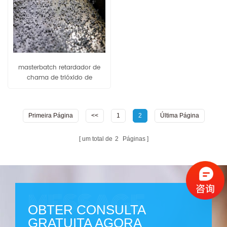
masterbatch retardador de
chama de trióxido de
antimônio pp80
Primeira Página
<<
1
2
Última Página
um total de
2
Páginas
OBTER CONSULTA
GRATUITA AGORA