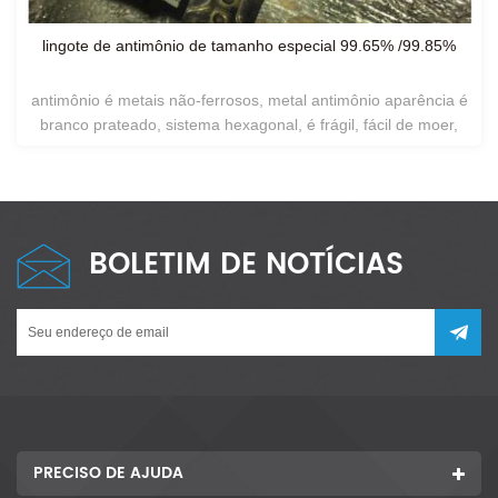
ial 99.65% /99.85%
masterbatch retardador de chama de trió
eva80 / eva90
ntimônio aparência é
O masterbatch eva80 é um masterbatch de
ágil, fácil de moer,
trióxido de antimônio à base de eva, c
m ar ou oxigênio à
compostos de eva e, especialmente, ada
ua
e geralmente não
automáticas de dosagem
especial e peso em
BOLETIM DE NOTÍCIAS
PRECISO DE AJUDA