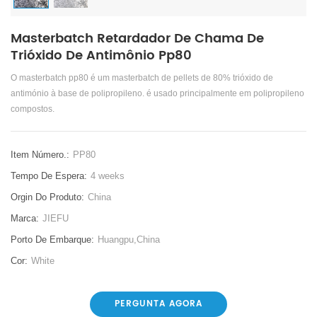
Masterbatch Retardador De Chama De
Trióxido De Antimônio Pp80
O masterbatch pp80 é um masterbatch de pellets de 80% trióxido de
antimónio à base de polipropileno. é usado principalmente em polipropileno
compostos.
Item Número.:
PP80​
Tempo De Espera:
4 weeks
Orgin Do Produto:
China
Marca:
JIEFU
Porto De Embarque:
Huangpu,China
Cor:
White
PERGUNTA AGORA