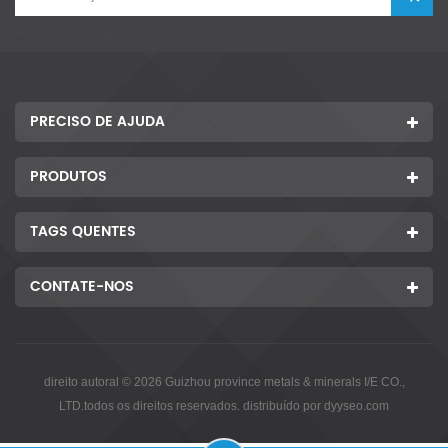
PRECISO DE AJUDA
PRODUTOS
TAGS QUENTES
CONTATE-NOS
direito autoral © 2026 Guizhou province metals & minerals I/E CO.,
LTD.todos os direitos reservados. distribuído por
dyyseo.com