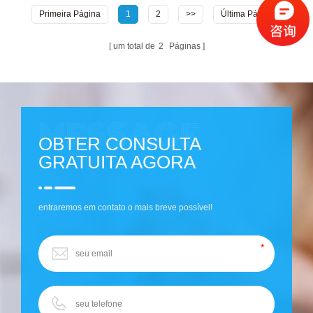
Primeira Página
1
2
>>
Última Página
um total de
2
Páginas
OBTER CONSULTA
GRATUITA AGORA
entraremos em contato o mais breve possível!