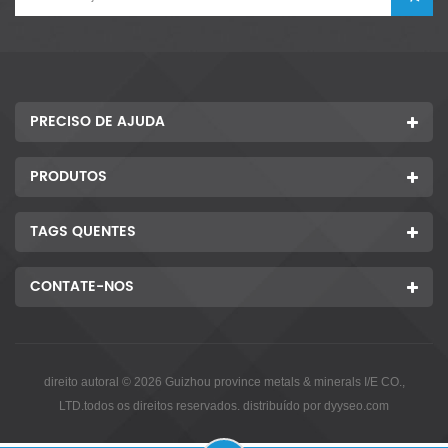
PRECISO DE AJUDA
PRODUTOS
TAGS QUENTES
CONTATE-NOS
direito autoral © 2026 Guizhou province metals & minerals I/E CO.,
LTD.todos os direitos reservados. distribuído por
dyyseo.com