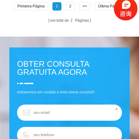
Primeira Página
1
2
>>
Última Página
um total de
2
Páginas
OBTER CONSULTA
GRATUITA AGORA
entraremos em contato o mais breve possível!