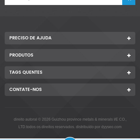
PRECISO DE AJUDA
PRODUTOS
TAGS QUENTES
CONTATE-NOS
direito autoral © 2026 Guizhou province metals & minerals I/E CO.,
LTD.todos os direitos reservados. distribuído por
dyyseo.com