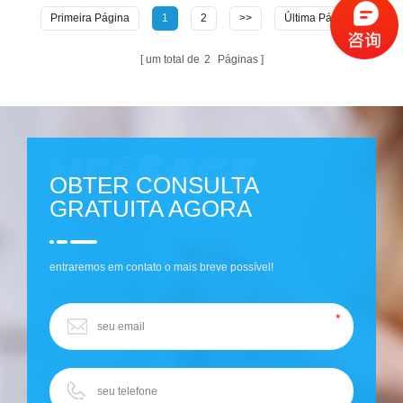
Primeira Página
1
2
>>
Última Página
um total de
2
Páginas
OBTER CONSULTA
GRATUITA AGORA
entraremos em contato o mais breve possível!