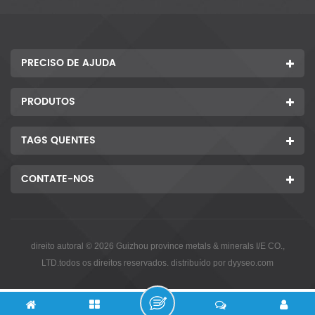
PRECISO DE AJUDA
PRODUTOS
TAGS QUENTES
CONTATE-NOS
direito autoral © 2026 Guizhou province metals & minerals I/E CO.,
LTD.todos os direitos reservados. distribuído por
dyyseo.com