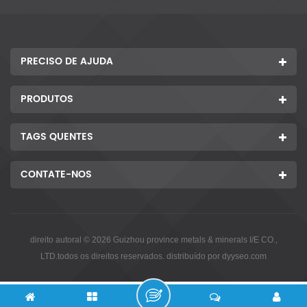
PRECISO DE AJUDA
PRODUTOS
TAGS QUENTES
CONTATE-NOS
direito autoral © 2026 Guizhou province metals & minerals I/E CO.,
LTD.todos os direitos reservados. distribuído por
dyyseo.com