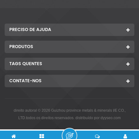
PRECISO DE AJUDA
PRODUTOS
TAGS QUENTES
CONTATE-NOS
direito autoral © 2026 Guizhou province metals & minerals I/E CO.,
LTD.todos os direitos reservados. distribuído por
dyyseo.com