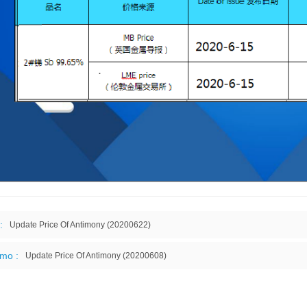
:
Update Price Of Antimony (20200622)
imo :
Update Price Of Antimony (20200608)