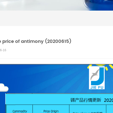
 price of antimony (20200615)
6-16