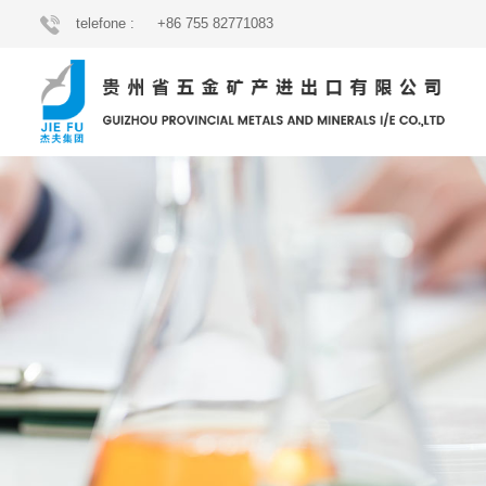
telefone :
+86 755 82771083