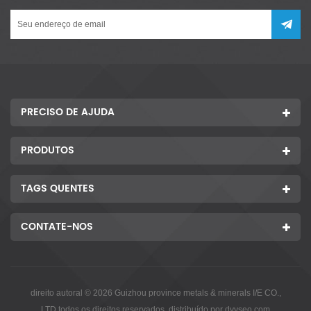
PRECISO DE AJUDA
PRODUTOS
TAGS QUENTES
CONTATE-NOS
direito autoral © 2026 Guizhou province metals & minerals I/E CO.,
LTD.todos os direitos reservados. distribuído por
dyyseo.com