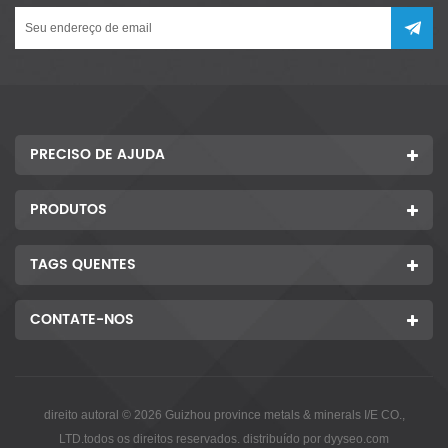
PRECISO DE AJUDA
PRODUTOS
TAGS QUENTES
CONTATE-NOS
direito autoral © 2026 Guizhou province metals & minerals I/E CO.,
LTD.todos os direitos reservados. distribuído por
dyyseo.com